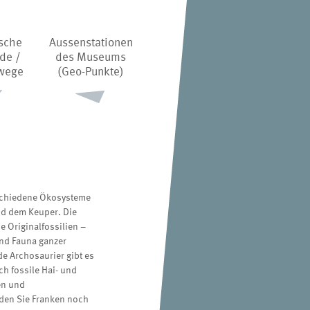
sche
Aussenstationen
de /
des Museums
wege
(Geo-Punkte)
rschiedene Ökosysteme
nd dem Keuper. Die
e Originalfossilien –
und Fauna ganzer
e Archosaurier gibt es
h fossile Hai- und
en und
den Sie Franken noch