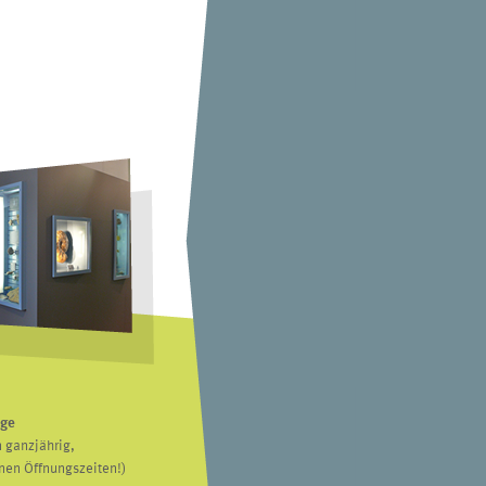
age
 ganzjährig,
nen Öffnungszeiten!)