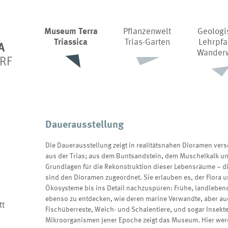
Museum Terra
Pflanzenwelt
Geologi
Triassica
Trias-Garten
Lehrpfa
Wander
Dauerausstellung
Die Dauerausstellung zeigt in realitätsnahen Dioramen ve
aus der Trias; aus dem Buntsandstein, dem Muschelkalk u
Grundlagen für die Rekonstruktion dieser Lebensräume – di
sind den Dioramen zugeordnet. Sie erlauben es, der Flora 
Ökosysteme bis ins Detail nachzuspüren: Frühe, landlebend
ebenso zu entdecken, wie deren marine Verwandte, aber auc
tt
Fischüberreste, Weich- und Schalentiere, und sogar Insekt
Mikroorganismen jener Epoche zeigt das Museum. Hier wer