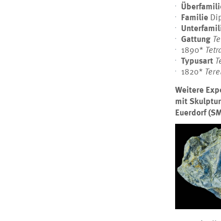
Überfamil
Familie
Di
Unterfamil
Gattung
Te
1890*
Tetr
Typusart
T
1820*
Tere
Weitere Exp
mit Skulptu
Euerdorf (SM