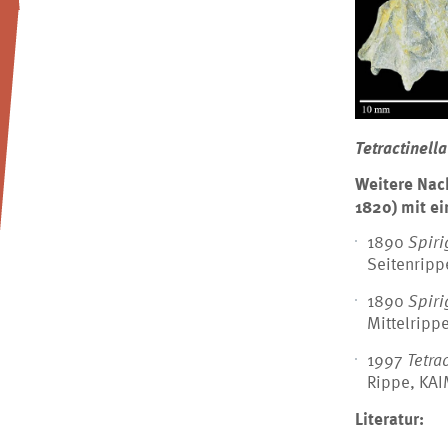
Tetractinella
Weitere Nac
1820) mit ei
1890
Spiri
Seitenripp
1890
Spiri
Mittelripp
1997
Tetra
Rippe, KAI
Literatur: