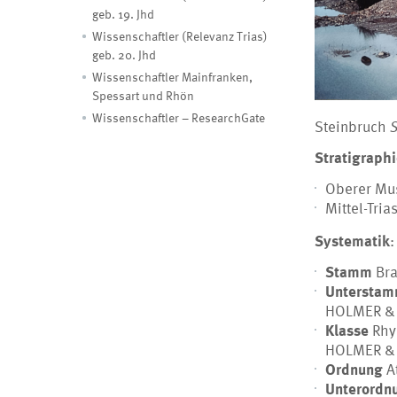
geb. 19. Jhd
Wissenschaftler (Relevanz Trias)
geb. 20. Jhd
Wissenschaftler Mainfranken,
Spessart und Rhön
Wissenschaftler – ResearchGate
Steinbruch
S
Stratigraph
Oberer Mus
Mittel-Tria
Systematik
:
Stamm
Bra
Untersta
HOLMER & 
Klasse
Rhy
HOLMER & P
Ordnung
A
Unterordn