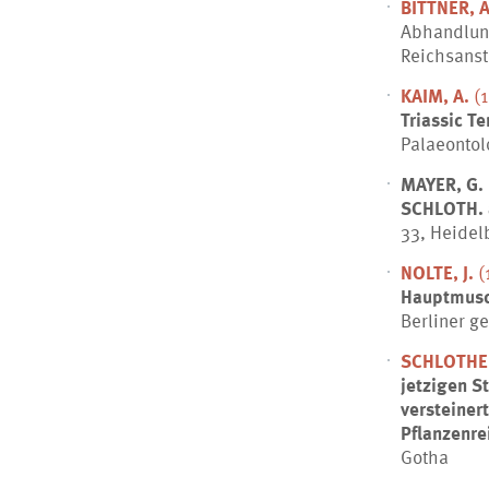
BITTNER, A
Abhandlung
Reichsansta
KAIM, A.
(1
Triassic T
Palaeontol
MAYER, G.
SCHLOTH. 
33, Heidel
NOLTE, J.
(
Hauptmusch
Berliner g
SCHLOTHEI
jetzigen S
versteiner
Pflanzenre
Gotha