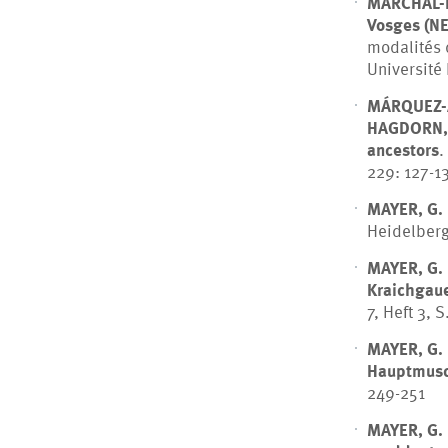
MARCHAL-P
Vosges (NE
modalités 
Université 
MÁRQUEZ-A
HAGDORN,
ancestors
.
229: 127-1
MAYER, G.
Heidelberg,
MAYER, G.
Kraichgau
7, Heft 3, 
MAYER, G.
Hauptmusc
249-251
MAYER, G.