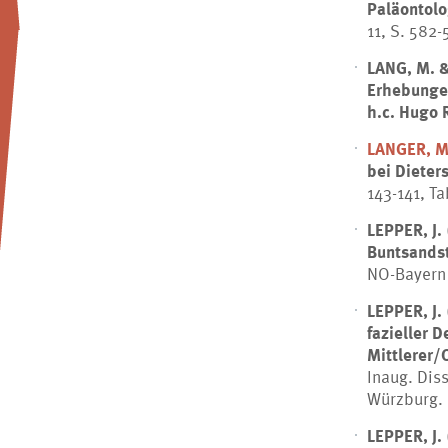
Paläontol
11, S. 582
LANG, M. &
Erhebungen
h.c. Hugo R
LANGER, 
bei Diete
143-141, T
LEPPER, J.
Buntsandst
NO-Bayern 
LEPPER, J.
fazieller 
Mittlerer/
Inaug. Diss
Würzburg.
LEPPER, J.