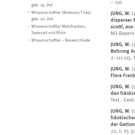
– 110
geb. 19. Jhd
JUNG, W.
(
Wissenschaftler (Relevanz Trias)
geb. 20. Jhd
disperser 
scotti
, aus
Wissenschaftler Mainfranken,
NO-Bayern 
Spessart und Rhön
Wissenschaftler – ResearchGate
JUNG, W.
(
Bohrung Ad
2: 111-115,
JUNG, W.
(
Flora Fran
JUNG, W.
(
den fränki
Text.- Geol
JUNG, W.
(
fränkische
der Gattu
22, 1: 25-3