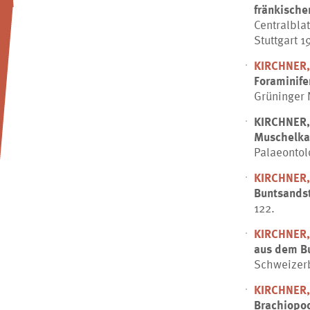
fränkische
Centralbla
Stuttgart 
KIRCHNER,
Foraminif
Grüninger 
KIRCHNER,
Muschelka
Palaeontolo
KIRCHNER,
Buntsandst
122.
KIRCHNER,
aus dem B
Schweizerb
KIRCHNER,
Brachiopo