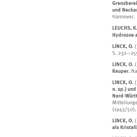
Grenzberei
und Necka
Hannover.
LEUCHS, K
Hydrozoe 
LlNCK, O.
(
S. 232—25
LlNCK, O.
(
Keuper.
Nat
LlNCK, O.
(
n. sp.) u
Nord-Württ
Mitteilung
(1943/50), 
LlNCK, O.
(
als Kristal