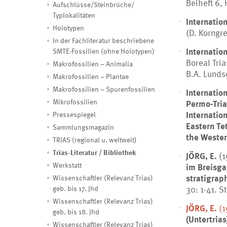
Beiheft 6, 
Aufschlüsse/Steinbrüche/
Typlokalitäten
Internatio
Holotypen
(D.
Korngr
In der Fachliteratur beschriebene
Internatio
SMTE-Fossilien (ohne Holotypen)
Boreal Tri
Makrofossilien – Animalia
B.A.
Lunds
Makrofossilien – Plantae
Makrofossilien – Spurenfossilien
Internatio
Mikrofossilien
Permo-Tria
Internation
Pressespiegel
Eastern Te
Sammlungsmagazin
the Wester
TRIAS (regional u. weltweit)
Trias-Literatur / Bibliothek
JÖRG, E.
(1
Werkstatt
im Breisga
stratigrap
Wissenschaftler (Relevanz Trias)
30: 1-41. St
geb. bis 17. Jhd
Wissenschaftler (Relevanz Trias)
JÖRG, E.
(1
geb. bis 18. Jhd
(Untertria
Wissenschaftler (Relevanz Trias)