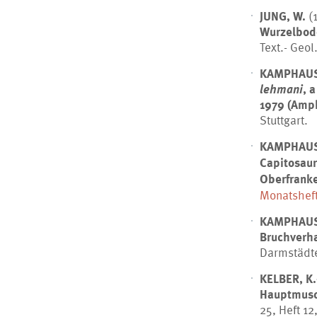
JUNG, W.
(
Wurzelbode
Text.- Geol
KAMPHAUS
lehmani
, 
1979 (Amp
Stuttgart.
KAMPHAUS
Capitosaur
Oberfrank
Monatsheft
KAMPHAUS
Bruchverh
Darmstädte
KELBER, K.
Hauptmusc
25, Heft 12