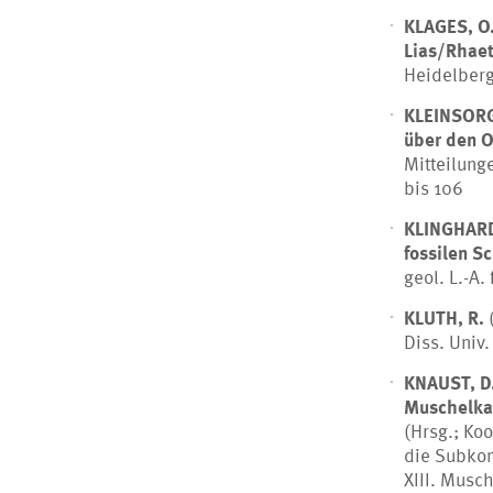
KLAGES, O
Lias/Rhae
Heidelberg,
KLEINSORG
über den O
Mitteilung
bis 106
KLINGHARD
fossilen S
geol. L.-A.
KLUTH, R.
Diss. Univ.
KNAUST, D
Muschelka
(Hrsg.; Koo
die Subkom
XIII. Musc