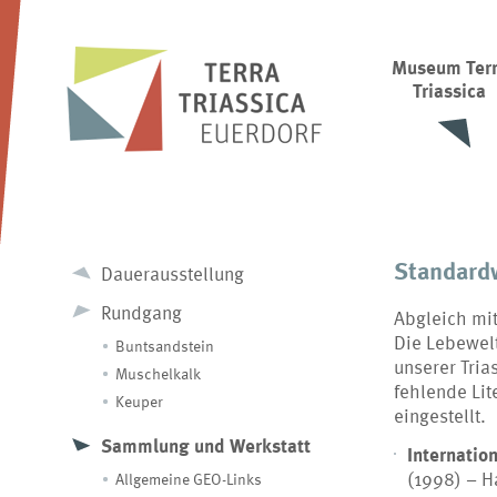
Museum Ter
Triassica
Standardw
Dauerausstellung
Rundgang
Abgleich mit
Die Lebewelt
Buntsandstein
unserer Tria
Muschelkalk
fehlende Lite
Keuper
eingestellt.
Sammlung und Werkstatt
Internati
(1998) – H
Allgemeine GEO-Links