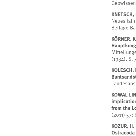
Geowissens
KNETSCH, 
Neues Jahr
Beilage-Ba
KÖRNER, K
Hauptkong
Mitteilung
(1934), S. 
KOLESCH, 
Buntsandst
Landesanst.
KOWAL-LIN
implication
from the L
(2011) 57:
KOZUR, H.
Ostracoda 