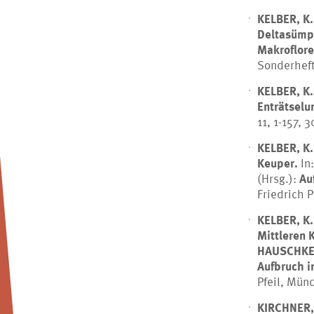
KELBER, K.,
Deltasümpf
Makroflor
Sonderheft
KELBER, K.
Enträtselu
11, 1-157, 
KELBER, K.,
Keuper.
In
(Hrsg.):
Au
Friedrich 
KELBER, K.,
Mittleren 
HAUSCHKE,
Aufbruch i
Pfeil, Mün
KIRCHNER,