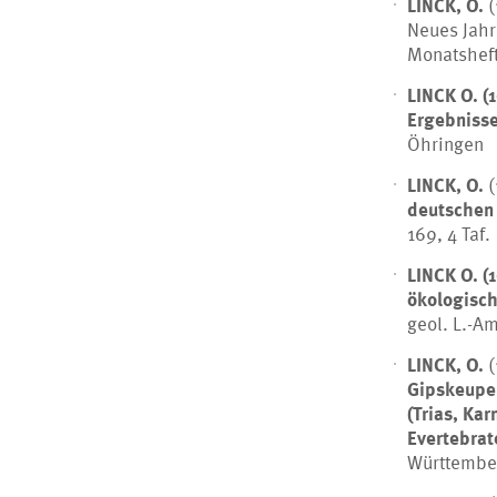
LINCK, O.
(
Neues Jahr
Monatsheft
LINCK O. (
Ergebnisse
Öhringen
LINCK, O.
(
deutschen
169, 4 Taf.
LINCK O. (
ökologisc
geol. L.-Am
LINCK, O.
(
Gipskeupe
(Trias, Ka
Evertebrat
Württemberg