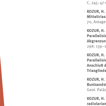
C, 245: 47
KOZUR, H.
Mitteltrias
70, Anlagen
KOZUR, H.
Parallelis
Abgrenzung
298: 139–19
KOZUR, H.
Parallelis
Anschluß d
Triasglied
KOZUR, H.
Buntsandst
Geol. Paläo
KOZUR, H.
radiolarian