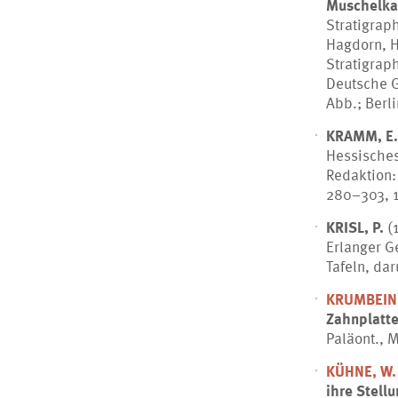
Muschelkal
Stratigrap
Hagdorn, H
Stratigrap
Deutsche G
Abb.; Berli
KRAMM, E.
Hessisches
Redaktion:
280–303, 18
KRISL, P.
(
Erlanger G
Tafeln, da
KRUMBEIN 
Zahnplatt
Paläont., 
KÜHNE, W.
ihre Stell