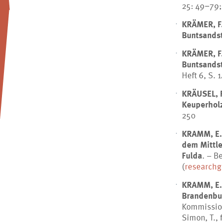
25: 49−79;
KRÄMER, F.
Buntsandst
KRÄMER, F.
Buntsands
Heft 6, S. 
KRÄUSEL, 
Keuperholz
250
KRAMM, E.,
dem Mittle
Fulda
. – B
(
researchg
KRAMM, E.
Brandenbur
Kommission
Simon, T.,