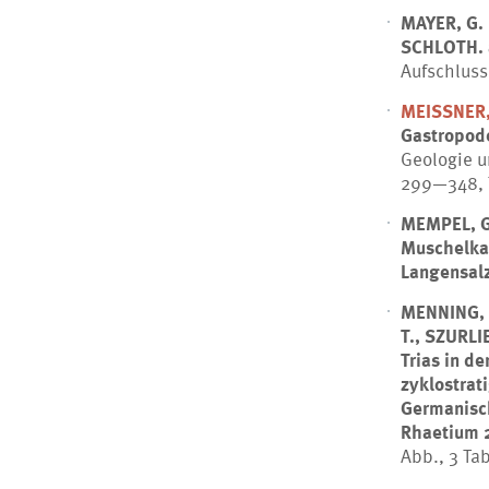
MAYER, G.
SCHLOTH. 
Aufschluss,
MEISSNER,
Gastropod
Geologie un
299—348, T
MEMPEL, G
Muschelka
Langensal
MENNING, 
T., SZURLI
Trias in d
zyklostrat
Germanisch
Rhaetium 
Abb., 3 Tab.