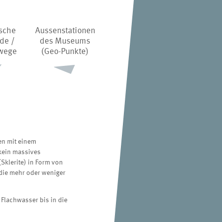
sche
Aussenstationen
de /
des Museums
wege
(Geo-Punkte)
en mit einem
 kein massives
Sklerite) in Form von
die mehr oder weniger
Flachwasser bis in die