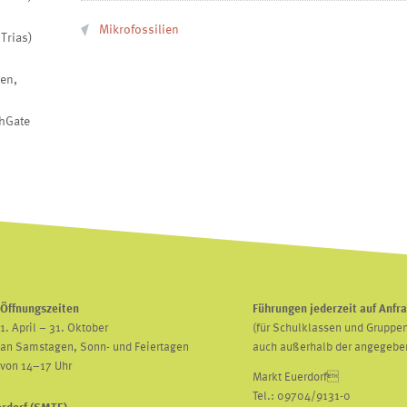
Mikrofossilien
Trias)
en,
chGate
Öffnungszeiten
Führungen jederzeit auf Anfr
1. April – 31. Oktober
(für Schulklassen und Gruppen
an Samstagen, Sonn- und Feiertagen
auch außerhalb der angegebe
von 14–17 Uhr
Markt Euerdorf
Tel.: 09704/9131-0