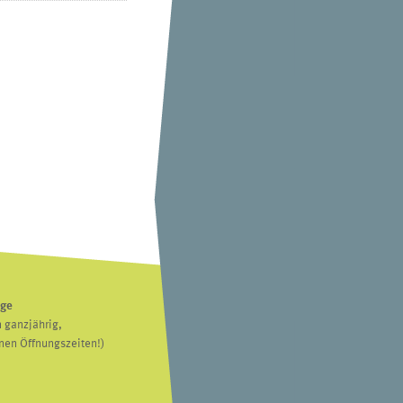
age
 ganzjährig,
nen Öffnungszeiten!)