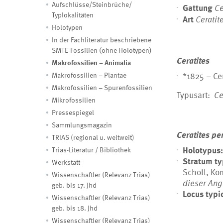
Aufschlüsse/Steinbrüche/
Gattung
Ce
Typlokalitäten
Art
Ceratit
Holotypen
In der Fachliteratur beschriebene
SMTE-Fossilien (ohne Holotypen)
Ceratites
Makrofossilien – Animalia
*1825 – Ce
Makrofossilien – Plantae
Makrofossilien – Spurenfossilien
Typusart:
Ce
Mikrofossilien
Pressespiegel
Sammlungsmagazin
Ceratites p
TRIAS (regional u. weltweit)
Holotypus
Trias-Literatur / Bibliothek
Stratum t
Werkstatt
Scholl, K
Wissenschaftler (Relevanz Trias)
dieser Ang
geb. bis 17. Jhd
Locus typi
Wissenschaftler (Relevanz Trias)
geb. bis 18. Jhd
Wissenschaftler (Relevanz Trias)