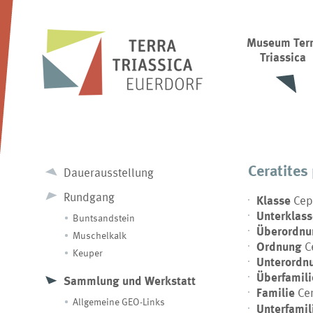
Museum Ter
Triassica
Ceratite
Dauerausstellung
Rundgang
Klasse
Cep
Unterklas
Buntsandstein
Überordnu
Muschelkalk
Ordnung
C
Keuper
Unterordn
Überfamil
Sammlung und Werkstatt
Familie
Ce
Allgemeine GEO-Links
Unterfamil