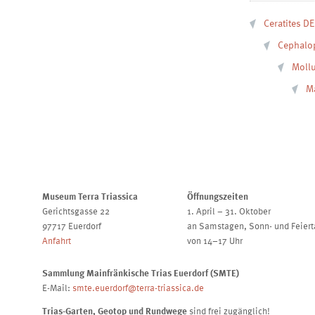
Ceratites D
Cephalo
Mollu
Ma
Museum Terra Triassica
Öffnungszeiten
Gerichtsgasse 22
1. April – 31. Oktober
97717 Euerdorf
an Samstagen, Sonn- und Feier
Anfahrt
von 14–17 Uhr
Sammlung Mainfränkische Trias Euerdorf (SMTE)
E-Mail:
smte.euerdorf@terra-triassica.de
Trias-Garten, Geotop und Rundwege
sind frei zugänglich!