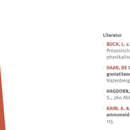
Literatur
BUCH, L. v.
Preussisch
physikalisc
HAAN, DE 
goniatite
Hazenberg 
HAGDORN,
S., 260 Abb
KAIM, A. 
ammonoids 
115