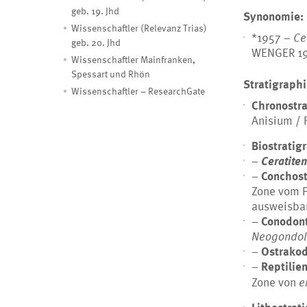
geb. 19. Jhd
Synonomie:
Wissenschaftler (Relevanz Trias)
*1957 –
Ce
geb. 20. Jhd
WENGER 1957
Wissenschaftler Mainfranken,
Spessart und Rhön
Stratigraph
Wissenschaftler – ResearchGate
Chronostra
Anisium / 
Biostratig
–
Ceratiten
–
Conchos
Zone vom P
ausweisba
–
Conodon
Neogondole
–
Ostrako
–
Reptilie
Zone von
e
Lithostrat