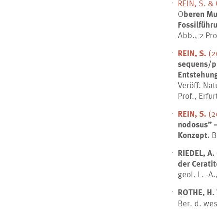
REIN, S. &
O
beren Mu
Fossilführ
Abb., 2 Prof
REIN, S.
(2
sequens/pu
Entstehung
Veröff. Na
Prof., Erfur
REIN, S.
(2
nodosus” –
Konzept.
Be
RIEDEL, A. 
der Cerati
geol. L. -A.
ROTHE, H. 
Ber. d. wes