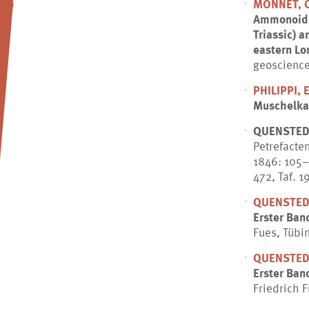
MONNET, C
Ammonoids 
Triassic) 
eastern Lo
geosciences
PHILIPPI, 
Muschelka
QUENSTEDT
Petrefacte
1846: 105–
472, Taf. 
QUENSTEDT
Erster Ban
Fues, Tübi
QUENSTEDT
Erster Ban
Friedrich 