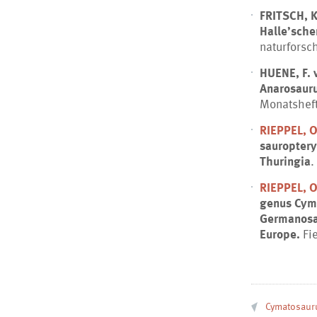
FRITSCH, K
Halle’sche
naturforsch
HUENE, F. 
Anarosaur
Monatsheft
RIEPPEL, 
sauroptery
Thuringia
.
RIEPPEL, 
genus Cyma
Germanosau
Europe.
Fie
Cymatosaur