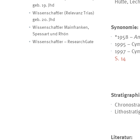
Hütte, Lec
geb. 19. Jhd
Wissenschaftler (Relevanz Trias)
geb. 20. Jhd
Synonomie:
Wissenschaftler Mainfranken,
Spessart und Rhön
*1958 –
An
Wissenschaftler – ResearchGate
1995 –
Cym
1997 –
Cym
S. 14
Stratigraph
Chronostra
Lithostrat
Literatur: