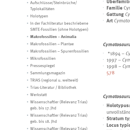
Überfamil
Aufschlüsse/Steinbrüche/
Familie
Cy
Typlokalitäten
Gattung
C
Holotypen
Art
Cymato
In der Fachliteratur beschriebene
SMTE-Fossilien (ohne Holotypen)
Makrofossilien – Animalia
Cymatosaur
Makrofossilien – Plantae
Makrofossilien – Spurenfossilien
*1894 –
C
Mikrofossilien
1997 –
Cym
1998 –
Cym
Pressespiegel
578
Sammlungsmagazin
TRIAS (regional u. weltweit)
Trias-Literatur / Bibliothek
Werkstatt
Cymatosauru
Wissenschaftler (Relevanz Trias)
Holotypus
geb. bis 17. Jhd
unvollstän
Wissenschaftler (Relevanz Trias)
Stratum t
geb. bis 18. Jhd
Locus typi
Wissenschaftler (Relevanz Trias)