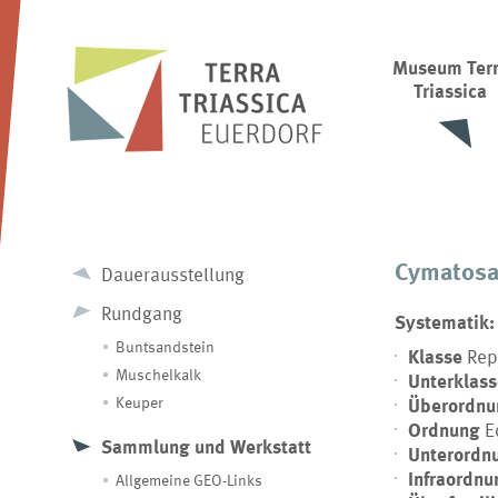
Museum Ter
Triassica
Cymatosa
Dauerausstellung
Rundgang
Systematik:
Buntsandstein
Klasse
Rep
Muschelkalk
Unterklas
Keuper
Überordnu
Ordnung
Eo
Sammlung und Werkstatt
Unterordn
Infraordn
Allgemeine GEO-Links