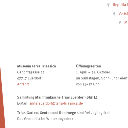
Reptilia
Verte
Ma
Museum Terra Triassica
Öffnungszeiten
Gerichtsgasse 22
1. April – 31. Oktober
97717 Euerdorf
an Samstagen, Sonn- und Feier
Anfahrt
von 14–17 Uhr
Sammlung Mainfränkische Trias Euerdorf (SMTE)
E-Mail:
smte.euerdorf@terra-triassica.de
Trias-Garten, Geotop und Rundwege
sind frei zugänglich!
Das Geotop ist im Winter abgedeckt.