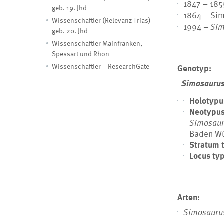
1847 – 18
geb. 19. Jhd
1864 –
Sim
Wissenschaftler (Relevanz Trias)
1994 –
Sim
geb. 20. Jhd
Wissenschaftler Mainfranken,
Spessart und Rhön
Wissenschaftler – ResearchGate
Genotyp:
Simosauru
Holotypu
Neotypu
Simosaur
Baden Wü
Stratum 
Locus ty
Arten:
Simosauru