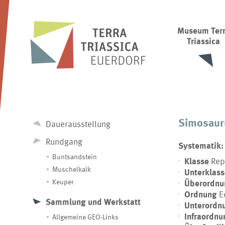
Museum Ter
Triassica
Simosaur
Dauerausstellung
Rundgang
Systematik:
Buntsandstein
Klasse
Rep
Muschelkalk
Unterklas
Keuper
Überordnu
Ordnung
Eo
Sammlung und Werkstatt
Unterordn
Infraordn
Allgemeine GEO-Links