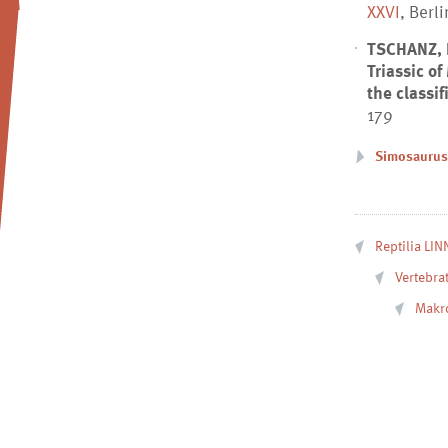
XXVI
, Berli
TSCHANZ, 
Triassic o
the classif
179
Simosaurus 
Reptilia LIN
Vertebra
Makro