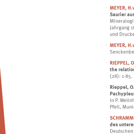
MEYER, H.v
Saurier au
Mineralogi
Jahrgang 1
und Drucker
MEYER, H.v
Senckenber
RIEPPEL, 
the relati
(28): 1-85.
Rieppel, O
Pachypleur
in
P. Wellnh
Pfeil, Mun
SCHRAMME
des untere
Deutschen 