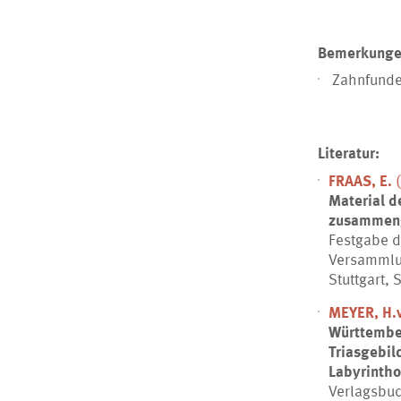
Bemerkunge
Zahnfunde
Literatur:
FRAAS, E.
(
Material d
zusammeng
Festgabe d
Versammlun
Stuttgart, S
MEYER, H.v
Württember
Triasgebil
Labyrinth
Verlagsbuc