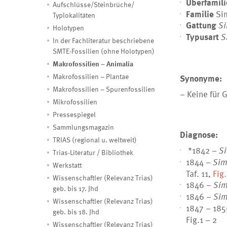
Überfamil
Aufschlüsse/Steinbrüche/
Familie
Si
Typlokalitäten
Gattung
S
Holotypen
Typusart
S
In der Fachliteratur beschriebene
SMTE-Fossilien (ohne Holotypen)
Makrofossilien – Animalia
Makrofossilien – Plantae
Synonyme:
Makrofossilien – Spurenfossilien
– Keine für 
Mikrofossilien
Pressespiegel
Sammlungsmagazin
Diagnose:
TRIAS (regional u. weltweit)
*1842 –
S
Trias-Literatur / Bibliothek
1844 –
Sim
Werkstatt
Taf. 11,
Fig.
Wissenschaftler (Relevanz Trias)
1846 –
Si
geb. bis 17. Jhd
1846 –
Sim
Wissenschaftler (Relevanz Trias)
1847 – 18
geb. bis 18. Jhd
Fig.1 – 2
Wissenschaftler (Relevanz Trias)